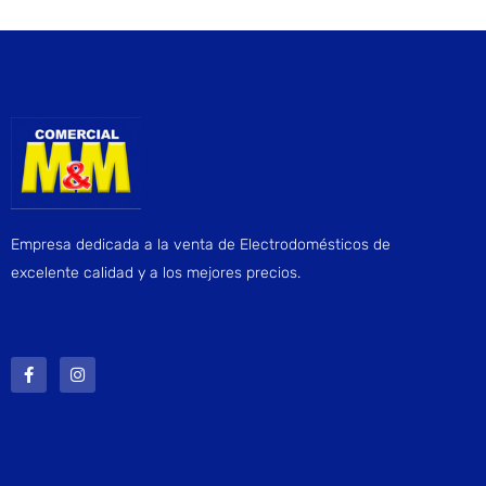
Empresa dedicada a la venta de Electrodomésticos de
excelente calidad y a los mejores precios.
F
I
a
n
c
s
e
t
b
a
o
g
o
r
k
a
-
m