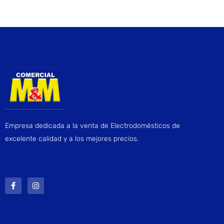
Empresa dedicada a la venta de Electrodomésticos de
excelente calidad y a los mejores precios.
F
I
a
n
c
s
e
t
b
a
o
g
o
r
k
a