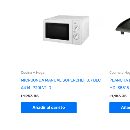
Cocina y Hogar
Cocina y Ho
MICROONDA MANUAL SUPERCHEF 0.7 BLC
PLANCHA E
A414-P20LV1-D
MD-38515
L
1,953.85
L
1,183.35
Añadir al carrito
Añad