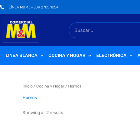
Ir
LÍNEA M&M : +504 2785 1054
al
contenido
Buscar
LINEA BLANCA
COCINA Y HOGAR
ELECTRÓNICA
A
Inicio
/
Cocina y Hogar
/ Hornos
Hornos
Showing all 2 results