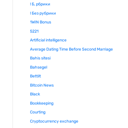
! Б, рбрики
! Без рубрики
1WIN Bonus
5221
Artificial intelligence
Average Dating Time Before Second Marriage
Bahis sitesi
Bahsegel
Bettilt
Bitcoin News
Black
Bookkeeping
Courting
Cryptocurrency exchange