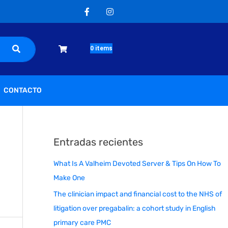
F
I
a
n
c
s
e
t
b
a
o
g
0
items
o
r
k
a
-
m
f
CONTACTO
Entradas recientes
What Is A Valheim Devoted Server & Tips On How To
Make One
The clinician impact and financial cost to the NHS of
litigation over pregabalin: a cohort study in English
primary care PMC