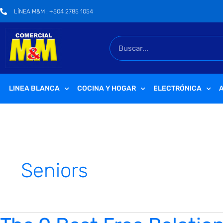
Ir
LÍNEA M&M : +504 2785 1054
al
contenido
Buscar
LINEA BLANCA
COCINA Y HOGAR
ELECTRÓNICA
A
Seniors
The