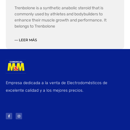
Trenbolone is a synthetic anabolic steroid that is
commonly used by athletes and bodybuilders to
enhance their muscle growth and performance. It
belongs to Trenbolone
— LEER MÁS
Empresa dedicada a la venta de Electrodomésticos de
excelente calidad y a los mejores precios.
F
I
a
n
c
s
e
t
b
a
o
g
o
r
k
a