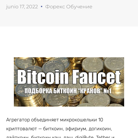
junio 17, 2022
Форекс Обучение
Агрегатор объединяет микрокошельки 10
криптовалют — биткоин, эфириум, догикоин,
лайткоин, биткоин кэш, даш, digiByte, Tether и