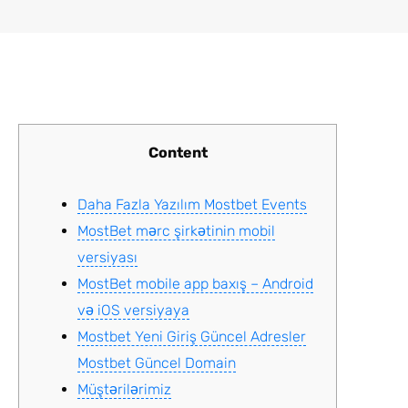
Content
Daha Fazla Yazılım Mostbet Events
MostBet mərc şirkətinin mobil
versiyası
MostBet mobile app baxış – Android
və iOS versiyaya
Mostbet Yeni Giriş Güncel Adresler
Mostbet Güncel Domain
Müştərilərimiz