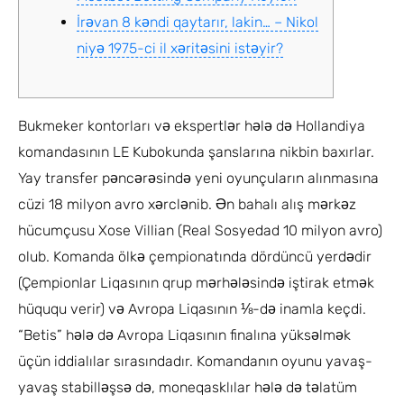
İrəvan 8 kəndi qaytarır, lakin… – Nikol
niyə 1975-ci il xəritəsini istəyir?
Bukmeker kontorları və ekspertlər hələ də Hollandiya
komandasının LE Kubokunda şanslarına nikbin baxırlar.
Yay transfer pəncərəsində yeni oyunçuların alınmasına
cüzi 18 milyon avro xərclənib. Ən bahalı alış mərkəz
hücumçusu Xose Villian (Real Sosyedad 10 milyon avro)
olub. Komanda ölkə çempionatında dördüncü yerdədir
(Çempionlar Liqasının qrup mərhələsində iştirak etmək
hüququ verir) və Avropa Liqasının ⅛-də inamla keçdi.
“Betis” hələ də Avropa Liqasının finalına yüksəlmək
üçün iddialılar sırasındadır. Komandanın oyunu yavaş-
yavaş stabilləşsə də, moneqasklılar hələ də təlatüm