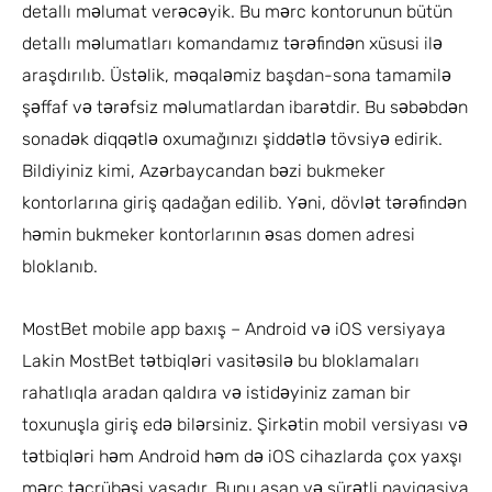
detallı məlumat verəcəyik. Bu mərc kontorunun bütün
detallı məlumatları komandamız tərəfindən xüsusi ilə
araşdırılıb. Üstəlik, məqaləmiz başdan-sona tamamilə
şəffaf və tərəfsiz məlumatlardan ibarətdir. Bu səbəbdən
sonadək diqqətlə oxumağınızı şiddətlə tövsiyə edirik.
Bildiyiniz kimi, Azərbaycandan bəzi bukmeker
kontorlarına giriş qadağan edilib. Yəni, dövlət tərəfindən
həmin bukmeker kontorlarının əsas domen adresi
bloklanıb.
MostBet mobile app baxış – Android və iOS versiyaya
Lakin MostBet tətbiqləri vasitəsilə bu bloklamaları
rahatlıqla aradan qaldıra və istidəyiniz zaman bir
toxunuşla giriş edə bilərsiniz. Şirkətin mobil versiyası və
tətbiqləri həm Android həm də iOS cihazlarda çox yaxşı
mərc təcrübəsi yaşadır. Bunu asan və sürətli naviqasiya