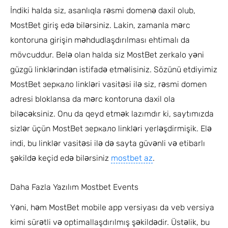
İndiki halda siz, asanlıqla rəsmi domenə daxil olub,
MostBet giriş edə bilərsiniz. Lakin, zamanla mərc
kontoruna girişin məhdudlaşdırılması ehtimalı da
mövcuddur. Belə olan halda siz MostBet zerkalo yəni
güzgü linklərindən istifadə etməlisiniz. Sözünü etdiyimiz
MostBet зеркало linkləri vasitəsi ilə siz, rəsmi domen
adresi bloklansa da mərc kontoruna daxil ola
biləcəksiniz. Onu da qeyd etmək lazımdır ki, saytımızda
sizlər üçün MostBet зеркало linkləri yerləşdirmişik. Elə
indi, bu linklər vasitəsi ilə də sayta güvənli və etibarlı
şəkildə keçid edə bilərsiniz
mostbet az
.
Daha Fazla Yazılım Mostbet Events
Yəni, həm MostBet mobile app versiyası da veb versiya
kimi sürətli və optimallaşdırılmış şəkildədir. Üstəlik, bu