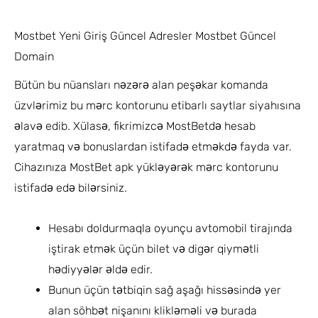
Mostbet Yeni Giriş Güncel Adresler Mostbet Güncel
Domain
Bütün bu nüansları nəzərə alan peşəkar komanda
üzvlərimiz bu mərc kontorunu etibarlı saytlar siyahısına
əlavə edib. Xülasə, fikrimizcə MostBetdə hesab
yaratmaq və bonuslardan istifadə etməkdə fayda var.
Cihazınıza MostBet apk yükləyərək mərc kontorunu
istifadə edə bilərsiniz.
Hesabı doldurmaqla oyunçu avtomobil tirajında ​​
iştirak etmək üçün bilet və digər qiymətli
hədiyyələr əldə edir.
Bunun üçün tətbiqin sağ aşağı hissəsində yer
alan söhbət nişanını klikləməli və burada