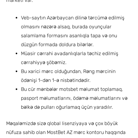
marketi var.
Veb-saytın Azərbaycan dilinə tərcümə edilmiş
olmasını nəzərə alsaq, burada oyunçular
salamlama formasını asanlıqla tapa və onu
düzgün formada doldura bilərlər.
Müasir cərrahi avadanlıqlarla təchiz edilmiş
cərrahiyyə şöbəmiz.
Bu xarici mərc olduğundan, Rəng mərcinin
ödənişi 1-dən 1-ə nisbətindədir.
Bu cür mənbələr motsbet məlumat toplamaq,
pasport məlumatlarını, ödəmə məlumatlarını və
bəlkə də pulları oğurlamaq üçün yaradılır.
Məqaləmizdə sizə qlobal lisenziyaya və çox böyük
nüfuza sahib olan MostBet AZ mərc kontoru haqqında