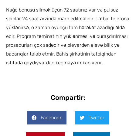
Nağd bonusu silmək üçün 72 saatınız var və pulsuz
spinlər 24 saat ərzində mərc edilməlidir. Tətbiq telefona
yüklənirsə, o zaman oyunçu tam hərəkət azadlığı əldə
edir. Proqram təminatının yüklənməsi və quraşdırılması
prosedurları çox sadədir və pleyerdən əlavə bilik və
bacarıqlar tələb etmir. Bahis şirkətinin tətbiqindən
istifadə qeydiyyatdan keçməyə imkan verir.
Compartir:
Facebook
Twitter