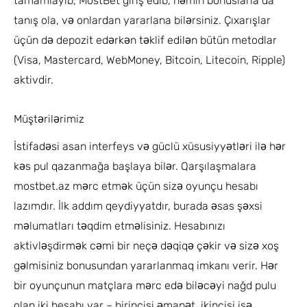
tamamlayıb, MostBet giriş edib, həmin bonuslarla da
tanış ola, və onlardan yararlana bilərsiniz. Çıxarışlar
üçün də depozit edərkən təklif edilən bütün metodlar
(Visa, Mastercard, WebMoney, Bitcoin, Litecoin, Ripple)
aktivdir.
Müştərilərimiz
İstifadəsi asan interfeys və güclü xüsusiyyətləri ilə hər
kəs pul qazanmağa başlaya bilər. Qarşılaşmalara
mostbet.az mərc etmək üçün sizə oyunçu hesabı
lazımdır. İlk addım qeydiyyatdır, burada əsas şəxsi
məlumatları təqdim etməlisiniz. Hesabınızı
aktivləşdirmək cəmi bir neçə dəqiqə çəkir və sizə xoş
gəlmisiniz bonusundan yararlanmaq imkanı verir. Hər
bir oyunçunun matçlara mərc edə biləcəyi nağd pulu
olan iki hesabı var – birincisi əmanət, ikincisi isə