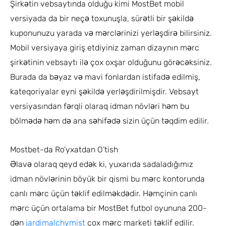
Şirkətin vebsaytında olduğu kimi MostBet mobil
versiyada da bir neçə toxunuşla, sürətli bir şəkildə
kuponunuzu yarada və mərclərinizi yerləşdirə bilirsiniz.
Mobil versiyaya giriş etdiyiniz zaman dizaynın mərc
şirkətinin vebsaytı ilə çox oxşar olduğunu görəcəksiniz.
Burada da bəyaz və mavi fonlardan istifadə edilmiş,
kateqoriyalar eyni şəkildə yerləşdirilmişdir. Vebsayt
versiyasından fərqli olaraq idman növləri həm bu
bölmədə həm də ana səhifədə sizin üçün təqdim edilir.
Mostbet-da Ro’yxatdan O’tish
Əlavə olaraq qeyd edək ki, yuxarıda sadaladığımız
idman növlərinin böyük bir qismi bu mərc kontorunda
canlı mərc üçün təklif edilməkdədir. Həmçinin canlı
mərc üçün ortalama bir MostBet futbol oyununa 200-
dən
jardimalchymist
çox mərc marketi təklif edilir.