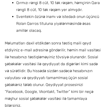
Qırmızı rəngi 8 cüt, 10 tək rəqəm, həmçinin Qara
rəngli 8 cüt, 10 tək rəqəm yer almışdır.
Sventekin özünə inamı və istedadı onun üçüncü
Rolan Qarros tituluna yiyələnməsində əsas
amillər olacaq.
Məlumatları daxil etdikdən sonra təstiq maili qeyd
etdiyiniz e-mail adresinə göndərilir, həmin mail vasitəsi
ilə hesabınızı təstiqləməyiniz tövsiyə olunandır. Sosial
şəbəkələr vasitəsi ilə qeydiyyat da digərləri kimi sadə
və sürətlidir. Bu hissədə sizdən sadəcə hesabınızın
valyutası və qeydiyyatı tamamlmaq üçün sosial
şəbəkəniz tələb olunur. Qeydiyyat prosesinizi
“Facebook, Google, Vkontakt, Twitter” kimi bir neçə
məşhur sosial şəbəkələr vasitəsi ilə tamamlaya
bilərsiniz.