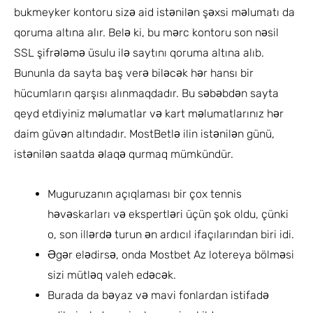
bukmeyker kontoru sizə aid istənilən şəxsi məlumatı da
qoruma altına alır. Belə ki, bu mərc kontoru son nəsil
SSL şifrələmə üsulu ilə saytını qoruma altına alıb.
Bununla da sayta baş verə biləcək hər hansı bir
hücumların qarşısı alınmaqdadır. Bu səbəbdən sayta
qeyd etdiyiniz məlumatlar və kart məlumatlarınız hər
daim güvən altındadır. MostBetlə ilin istənilən günü,
istənilən saatda əlaqə qurmaq mümkündür.
Muguruzanın açıqlaması bir çox tennis
həvəskarları və ekspertləri üçün şok oldu, çünki
o, son illərdə turun ən ardıcıl ifaçılarından biri idi.
Əgər elədirsə, onda Mostbet Az lotereya bölməsi
sizi mütləq valeh edəcək.
Burada da bəyaz və mavi fonlardan istifadə