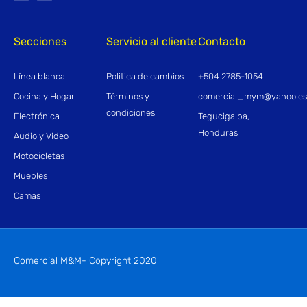
b
a
o
g
o
r
k
a
-
m
f
Secciones
Servicio al cliente
Contacto
Línea blanca
Politica de cambios
+504 2785-1054
Cocina y Hogar
Términos y
comercial_mym@yahoo.e
condiciones
Electrónica
Tegucigalpa,
Honduras
Audio y Video
Motocicletas
Muebles
Camas
Comercial M&M- Copyright 2020