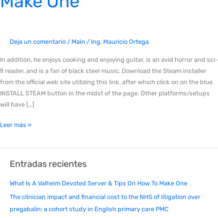
Make One
Server
&
Tips
On
Deja un comentario
/
Main
/
Ing. Mauricio Ortega
How
In addition, he enjoys cooking and enjoying guitar, is an avid horror and sci-
To
fi reader, and is a fan of black steel music. Download the Steam installer
Make
from the official web site utilizing this link, after which click on on the blue
One
INSTALL STEAM button in the midst of the page. Other platforms/setups
will have […]
Leer más »
Entradas recientes
What Is A Valheim Devoted Server & Tips On How To Make One
The clinician impact and financial cost to the NHS of litigation over
pregabalin: a cohort study in English primary care PMC