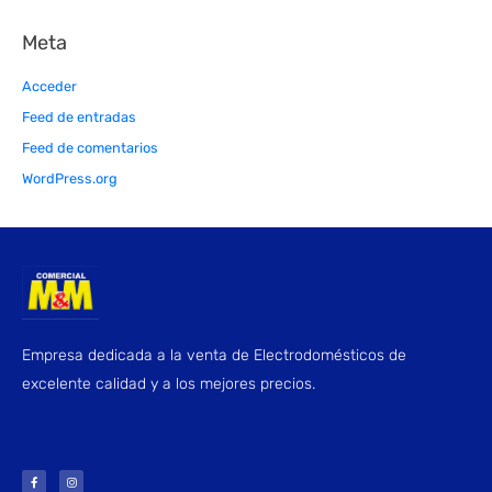
Meta
Acceder
Feed de entradas
Feed de comentarios
WordPress.org
Empresa dedicada a la venta de Electrodomésticos de
excelente calidad y a los mejores precios.
F
I
a
n
c
s
e
t